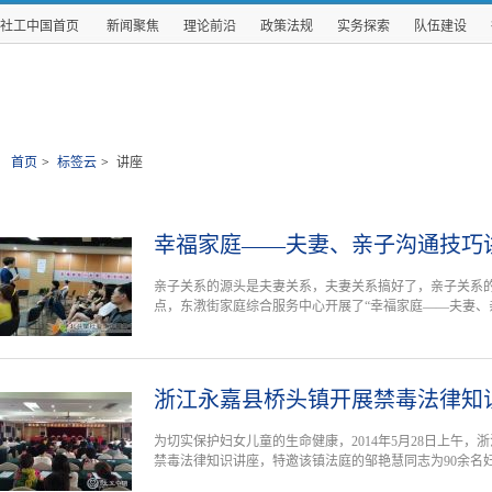
社工中国首页
新闻聚焦
理论前沿
政策法规
实务探索
队伍建设
首页
>
标签云
>
讲座
幸福家庭——夫妻、亲子沟通技巧
亲子关系的源头是夫妻关系，夫妻关系搞好了，亲子关系的问
点，东漖街家庭综合服务中心开展了“幸福家庭——夫妻、
浙江永嘉县桥头镇开展禁毒法律知
为切实保护妇女儿童的生命健康，2014年5月28日上午，
禁毒法律知识讲座，特邀该镇法庭的邹艳慧同志为90余名