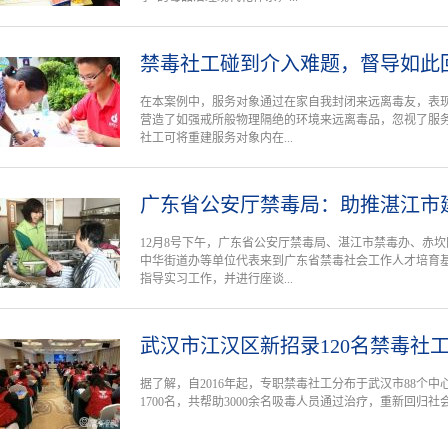
禁毒社工碰到介入难题，督导如此
在本案例中，服务对象通过在家自我封闭来远离毒友，表
营造了如强戒所般物理隔绝的环境来远离毒品，忽视了服
社工可将重建服务对象内在...
广东省公安厅禁毒局：助推湛江市
12月8号下午，广东省公安厅禁毒局、湛江市禁毒办、赤
中华街道办等单位代表来到广东省禁毒社会工作人才培育
指导实习工作，并进行座谈...
武汉市江汉区新招录120名禁毒社
据了解，自2016年起，专职禁毒社工分布于武汉市88个
1700名，共帮助3000余名吸毒人员通过治疗，重新回归社