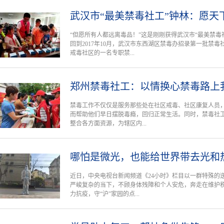
武汉市“最美禁毒社工”钟林：愿天
“但愿所有人都远离毒品！”这是刚刚获得武汉市“最美禁毒
回到2017年10月，武汉市东西湖区禁毒办招录第一批禁
戒毒社区的一名专职禁...
郑州禁毒社工：以情换心禁毒路上
禁毒工作不仅仅是服务那些处在社区戒毒、社区康复人员
而帮助他们早日摆脱毒瘾，回归正常生活。同时，禁毒社
整合各方面资源，为辖区内...
哪怕是微光，也能给世界带去光和
近日，中央电视台新闻频道《24小时》栏目以一群特殊的
严峻复杂的当下，不顾身体残障和个人安危，奔走在维护
力抗疫，守“沪”家园的点...