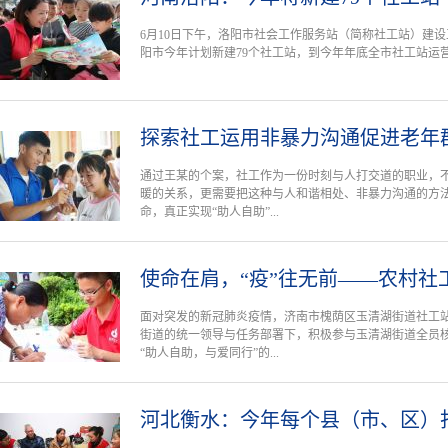
6月10日下午，洛阳市社会工作服务站（简称社工站）建
阳市今年计划新建79个社工站，到今年年底全市社工站运营
探索社工运用非暴力沟通促进老年
通过王某的个案，社工作为一份时刻与人打交道的职业，
暖的关系，更需要把这种与人和谐相处、非暴力沟通的方
命，真正实现“助人自助”...
使命在肩，“疫”往无前——农村社
面对突发的新冠肺炎疫情，济南市槐荫区玉清湖街道社工
街道的统一领导与任务部署下，积极参与玉清湖街道全员
“助人自助，与爱同行”的...
河北衡水：今年每个县（市、区）