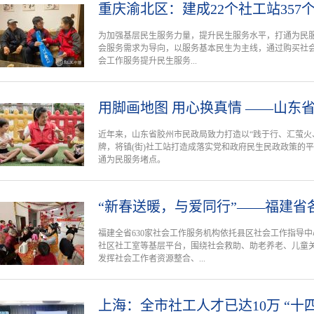
重庆渝北区：建成22个社工站357
为加强基层民生服务力量，提升民生服务水平，打通为民服
会服务需求为导向，以服务基本民生为主线，通过购买社
会工作服务提升民生服务...
用脚画地图 用心换真情 ——山东省
近年来，山东省胶州市民政局致力打造以“践于行、汇萤火、
牌，将镇(街)社工站打造成落实党和政府民生民政政策的
通为民服务堵点。
“新春送暖，与爱同行”——福建省
福建全省630家社会工作服务机构依托县区社会工作指导
社区社工室等基层平台，围绕社会救助、助老养老、儿童
发挥社会工作者资源整合、...
上海：全市社工人才已达10万 “十