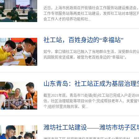
近日，上海市民政局召开街镇社会工作服务站建设推进会
工作专项服务站等两类社工站建设，发挥社工站对本辖区
会工作人才的培养功能和社...
社工站，百姓身边的“幸福站”
如今，拿口镇社工站已融入了当地群众生活，深受群众的
巩固脱贫攻坚成果，被誉为老百姓身边的“幸福站”。
山东青岛：社工站正成为基层治理
截至2021年底，青岛市75处镇(街)社工站已完成入户走访
估，社区治理赋能等项目90余个;完成帮扶老年人、关爱留
个;组织邻里共融共享、安...
潍坊社工站建设——潍坊市坊子区