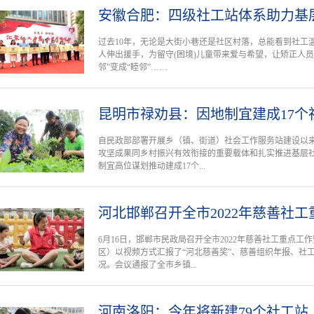
安徽合肥：四级社工站体系助力基
过去10年，无论是大街小巷还是社区村落，总能看到社工
人伸出援手，为留守(困境)儿童带来爱与希望，让矫正人
邻”变成“睦邻”……
昆明市禄劝县：因地制宜建成17个
自民政部部署开展乡（镇、街道）社会工作服务站建设以
攻坚成果同乡村振兴有效衔接的重要载体和扎实推进基层
制宜高位谋划推动建成17个...
河北邯郸召开全市2022年慈善社
6月16日，邯郸市民政局召开全市2022年慈善社工重点
区）以视频方式汇报了“河北慈善奖”、慈善组织年报、社工
况。会议通报了全市乡镇...
河南洛阳：今年将新建79个社工站