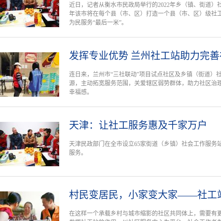
近日，记者从衡水市民政局举行的2022年乡（镇、街道
年该市将在每个县（市、区）打造一个县（市、区）级社
为民服务“最后一米”。
发挥专业优势 兰州社工站助力完善
连日来，兰州市“三社联动”项目试点社区及乡镇（街道）
源，主动拓宽服务范围，关爱辖区弱势群体，助力社区治
幸福感。
天津：让社工服务惠及千家万户
天津民政部门在全市设立65家街道（乡镇）社会工作服务
服务。
村民变居民，小家变大家——社工
在这样一个承载乡村与城市缩影的社区共同体上，需要有