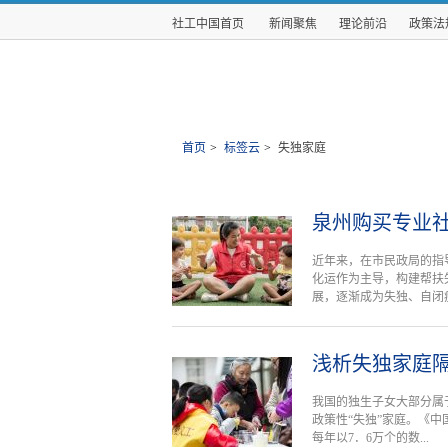
社工中国首页
新闻聚焦
理论前沿
政策法
首页
>
标签云
>
失独家庭
泉州购买专业
近年来，在市民政局的指
化运作为主导，构建帮扶
展，逐渐成为失独、自闭症儿
浅析失独家庭
我国的独生子女大部分属
政策性“失独”家庭。《中国
每年以7．6万个的数...