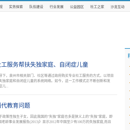
规
实务探索
队伍建设
行业发展
公益园区
社工之家
沙龙互动
社工服务帮扶失独家庭、自闭症儿童
导下，泉州市相关部门、社区等通过政府购买专业社工服务的方式，以项目
失独家庭和自闭症儿童的系统网络。如今，这一工作模式正不断创新和发
...
隔代教育问题
于政策性独生子女，因此我国的“失独”家庭也多是狭义上的“失独”家庭，即
老龄事业发展报告(2013)》显示2012年中国至少有100万的失独家庭,而且