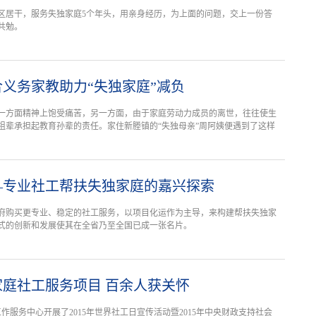
区居干，服务失独家庭5个年头，用亲身经历，为上面的问题，交上一份答
共勉。
义务家教助力“失独家庭”减负
一方面精神上饱受痛苦，另一方面，由于家庭劳动力成员的离世，往往使生
祖辈承担起教育孙辈的责任。家住新塍镇的“失独母亲”周阿姨便遇到了这样
—专业社工帮扶失独家庭的嘉兴探索
府购买更专业、稳定的社工服务，以项目化运作为主导，来构建帮扶失独家
式的创新和发展使其在全省乃至全国已成一张名片。
庭社工服务项目 百余人获关怀
工作服务中心开展了2015年世界社工日宣传活动暨2015年中央财政支持社会