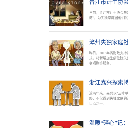
晋江市计生协
日前，晋江市计生协会与
湾”，为失独家庭圆他们的
漳州失独家庭社
昨日，2015年省财政
式。将新增加生病住院失
老照顾等服务。
浙江嘉兴探索
近两年来，嘉兴以“三叶
络，不仅得到失独家庭的
目点之一。
温暖“碎心”记