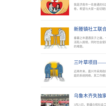
我是济南市一名普通的社
卷，希望与大家一起切磋
新塍镇社工联合
垂暮之年遭遇丧子之痛，
活陷入困境，同时也会使
的难题。
三叶草项目—
近两年来，嘉兴市采用政
庭的系统网络，其工作模
乌鲁木齐失独家
3月21日，新疆众和社会