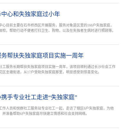
务中心和失独家庭过小年
中心目前主要在石市桥西区开展服务，服务对象是区里的166户失独家庭，
体检，帮助行动不便者打扫卫生、购物，以及在失独者生病时进行照顾等。
服务帮扶失独家庭项目实施一周年
社工服务长期帮扶失独家庭项目实施一周年，该项目顺利通过长沙社会工作
花区圭塘街道，从17户受助失独家庭那里，明显感受到惊喜变化。
携手专业社工走进“失独家庭”
工作人员和悦群社工服务站专业社工一起，走访了辖区6户失独家庭，为他
，并准备帮助6户失独家庭尽快建立情感和社会支持网络。