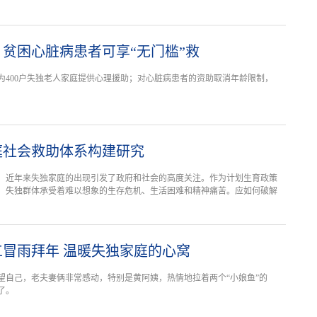
贫困心脏病患者可享“无门槛”救
为400户失独老人家庭提供心理援助；对心脏病患者的资助取消年龄限制，
庭社会救助体系构建研究
论坛：近年来失独家庭的出现引发了政府和社会的高度关注。作为计划生育政策
，失独群体承受着难以想象的生存危机、生活困难和精神痛苦。应如何破解
冒雨拜年 温暖失独家庭的心窝
望自己，老夫妻俩非常感动，特别是黄阿姨，热情地拉着两个“小娘鱼”的
了。