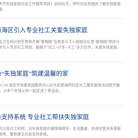
木齐失独家庭社会工作服务项目》启动仪式，呼吁社区的居民了解失独家庭
..
南海区引入专业社工关爱失独家庭
区卫生和计划生育局开展“爱相随”互助会义工小组结业礼暨“爱相随”项目分
年引入专业社工项目，着眼于“社工+计生+义工”多方合作，关爱失独家庭，
“失独家庭”筑建温馨的家
:00—11:00 保定市恒爱家园服务中心在大纪家胡同社区社工服务基地活动室开展
”，20多个失独父母一起走进了茶话会。
支持系统 专业社工帮扶失独家庭
织以及社工机构，对失独家庭开展情绪疏导、生活重建、协调邻里关系等服
发挥，重新建立社会支持系统。