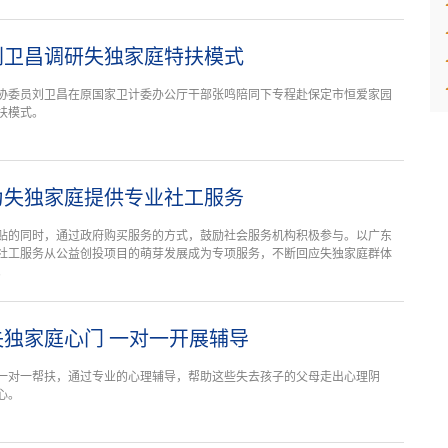
刘卫昌调研失独家庭特扶模式
全国政协委员刘卫昌在原国家卫计委办公厅干部张鸣陪同下专程赴保定市恒爱家园
扶模式。
为失独家庭提供专业社工服务
贴的同时，通过政府购买服务的方式，鼓励社会服务机构积极参与。以广东
社工服务从公益创投项目的萌芽发展成为专项服务，不断回应失独家庭群体
。
独家庭心门 一对一开展辅导
一对一帮扶，通过专业的心理辅导，帮助这些失去孩子的父母走出心理阴
心。