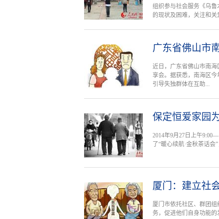
组织参与社会服务《乌鲁
的现状及困难，关注和关爱.
广东省佛山市
近日，广东省佛山市南海
享会。据获悉，南海区今
引导失独群体在互助...
保定恒爱家园为
2014年9月27日上午9
了“暖心续航·金秋茶话会
厦门：建立社会
厦门市依托社区、群团组
务，促进他们自身功能的