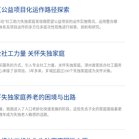
区公益项目化运作路径探索
行动”社工助力失独家庭发现微愿望公益项目的运作实施情况，运用整合模
体系及项目运作的多方位多层次性视角进行探索、剖析和研究。
社工力量 关怀失独家庭
买服务的方式，引入专业社工力量，关怀失独家庭。漳州首家民办社工服务
心承接了该项目。3年多来，芗城区超过100个失独家庭成为关怀对象。
下失独家庭养老的困境与出路
展，我国进入了人口老龄化快速发展的阶段，这些失去子女的家庭面临着更
晚年成为失独老人敏感的话题。