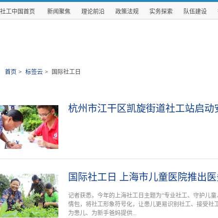
社工中国首页
新闻聚焦
理论前沿
政策法规
实务探索
队伍建设
首页
>
标签云
>
国际社工日
杭州市江干区凯旋街道社工站启动
国际社工日 上海市儿童医院推出
记者获悉，今年的上海社工日主题为“专业社工、守护儿童
情包，将社工形象符号化，让患儿更易识别社工、接受社
为患儿、为新手爸妈提供...