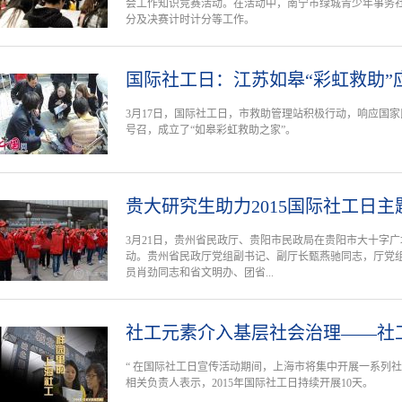
会工作知识竞赛活动。在活动中，南宁市绿城青少年事务
分及决赛计时计分等工作。
国际社工日：江苏如皋“彩虹救助”
3月17日，国际社工日，市救助管理站积极行动，响应国家
号召，成立了“如皋彩虹救助之家”。
贵大研究生助力2015国际社工日
3月21日，贵州省民政厅、贵阳市民政局在贵阳市大十字广
动。贵州省民政厅党组副书记、副厅长甄燕驰同志，厅党
员肖劲同志和省文明办、团省...
社工元素介入基层社会治理——社
“ 在国际社工日宣传活动期间，上海市将集中开展一系列
相关负责人表示，2015年国际社工日持续开展10天。