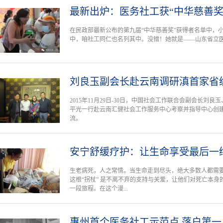
最新出炉：医务社工获“中华慈善奖
在民政部最新公布的第九届“中华慈善奖”获得者名单中，小
中，咱社工同仁也名列其中。没错！她就是——山东省立
刘良玉副会长赴云南调研滇首家省
2015年11月29日-30日，中国社会工作联合会副会长刘
平光一行赴云南汇健社会工作服务中心考察并指导中心创
流。
安宁舒缓疗护：让生命享受最后一
生老病死，人之常情。当生命走到尽头，绝大多数人都需要
这根“拐杖” 是不离不弃的支持与关爱，让他们对死亡本
一段旅程。在这个漫...
惠州首个医务社工示范点 落户第一