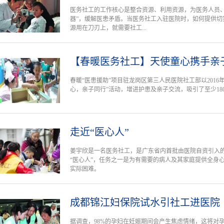
医务社工的工作核心是整合资源、利用资源，为医务人员、
器”，缓解医患矛盾。当医务社工入驻医院时，如何提供切
源用在刀刃上，就需要社工...
【春暖医务社工】天使童心携手亲
春暖“医患援助”项目驻龙岗区第三人民医院社工部以201
心，亲子同行”活动，增进护患及亲子交流，吸引了至少18
走近“医心人”
姜宇欣是一名医务社工，是广东省内首批由医院自资引入
“医心人”，任务之一是为有需要的病人及其家庭提供全身
实际困难。
成都锦江妇保院试水引社工进医院
据调查，98%的孕妇在妊娠期间会产生焦虑情绪，这将对