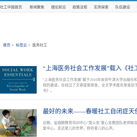
社工中国首页
新闻聚焦
理论前沿
政策法规
实务探索
队伍建设
首页
>
标签云
>
医务社工
“上海医务社会工作发展”载入《社
“上海医务社会工作发展”载于2016年收到牛津大学出版社和社会工作
授的邀请，在经过了文章提案审查，全文学术匿名审查后于
书》。
最好的未来——春暖社工自闭症天
近期，金翅膀教育培训中心“萤火虫”爱心支教团队老师联
复中心，走近星儿的世界，聆听星儿的心声。