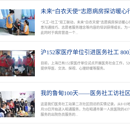
未来“白衣天使”志愿病房探访暖心
“义工+社工”双工联动，未来“白衣天使”志愿病房探访暖
患沟通技巧、志愿者服务理念等内容的培训获得成长，为
此同时于病房营造一个...
沪152家医疗单位引进医务社工 80
目前，上海已有152家医疗单位试点开展医务社会工作，52
提供导医、交流、探视、心理舒缓等服务。
我的鲁甸100天——医务社工访社
这是我们医务社工站第二次社区回访的实情记录。从8·03
月10日开始进入昭通服务，为在昭通市第一人民医院的43
服务的出院伤员服务的...