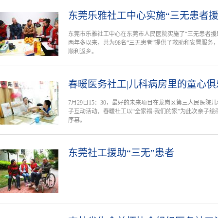
东莞乐雅社工中心实施“三无患者援
东莞市乐雅社工中心在东莞市人民医院实施了“三无患者援
两年多以来，共为98名“三无患者”提供了救助和安置服务，
顺利返乡。
春暖医务社工|儿科病房里的童心俱
7月29日15：30，最好的未来项目在龙岗区第三人民医
子互动活动，春暖社工以“全家福·我们的家”为此次亲子绘画
序幕。
东莞社工援助“三无”患者