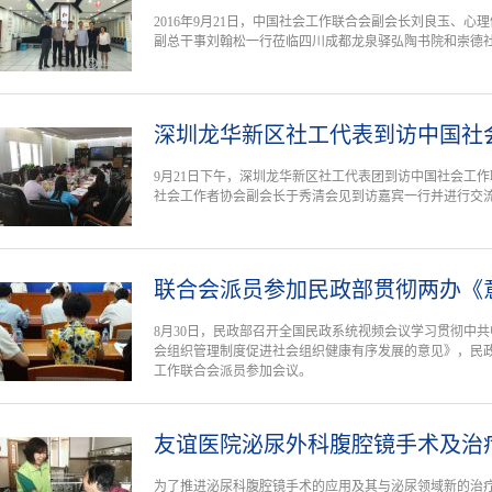
2016年9月21日，中国社会工作联合会副会长刘良玉、
副总干事刘翰松一行莅临四川成都龙泉驿弘陶书院和崇德
深圳龙华新区社工代表到访中国社
9月21日下午，深圳龙华新区社工代表团到访中国社会工
社会工作者协会副会长于秀清会见到访嘉宾一行并进行交
联合会派员参加民政部贯彻两办《
8月30日，民政部召开全国民政系统视频会议学习贯彻中
会组织管理制度促进社会组织健康有序发展的意见》，民
工作联合会派员参加会议。
友谊医院泌尿外科腹腔镜手术及治
为了推进泌尿科腹腔镜手术的应用及其与泌尿领域新的治