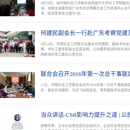
4月19日，由中国社会工作联合会和国开大学社工学院联合
讲。本期主讲嘉宾是广州市北达博雅社会工作资源中心总
考，给讲堂带来主题为“创...
何建民副会长一行赴广东考察党建
4月14日，中国社会工作联合会副会长何建民、副秘书长
察。市社工委专职副主任梁泳辉，公共服务促进科科长易
两新组织党工委办公室主任...
联合会召开2016年第一次总干事联
11日，中国社会工作联合会召开2016年第一次总干事联席
京、副会长何建民、马剑飞出席会议，常务副秘书长金莉
当众讲话-CSR影响力提升之道 | 
放眼世界，企业社会责任成为全球共识，企业社会责任培