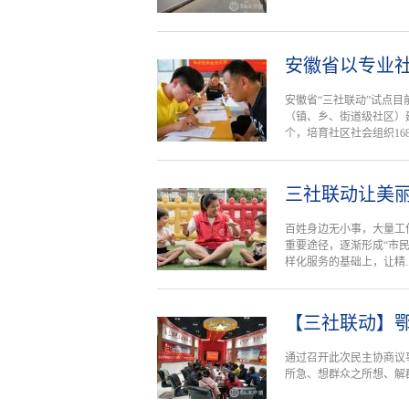
安徽省以专业社
安徽省“三社联动”试点
（镇、乡、街道级社区）
个，培育社区社会组织168个
三社联动让美
百姓身边无小事，大量工
重要途径，逐渐形成“市
样化服务的基础上，让精..
【三社联动】鄂
通过召开此次民主协商议
所急、想群众之所想、解