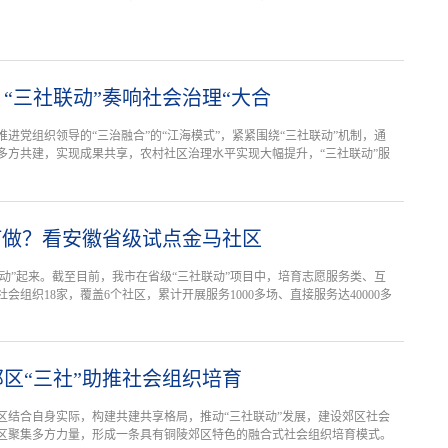
“三社联动”奏响社会治理“大合
进党组织领导的“三治融合”的“江海模式”，紧紧围绕“三社联动”机制，通
多方共建，实现成果共享，农村社区治理水平实现大幅提升，“三社联动”服
何做？看安徽省级试点金马社区
“动”起来。截至目前，我市在省级“三社联动”项目中，培育志愿服务类、互
会组织18家，覆盖6个社区，累计开展服务1000多场、直接服务达40000多
区“三社”助推社会组织培育
区结合自身实际，构建共建共享格局，推动“三社联动”发展，建设郊区社会
区聚集多方力量，形成一条具有铜陵郊区特色的融合式社会组织培育模式。