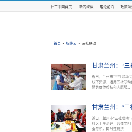
社工中国首页
新闻聚焦
理论前沿
政策法
首页
>
标签云
>
三社联动
甘肃兰州：“三
近日，兰州市“三社联动
线下资源，运用五社联动
弱势群体帮扶和志愿服...
甘肃兰州：“三
近日，兰州市“三社联动”
社区卫生治理，营造文明
全意识。同时还链接...