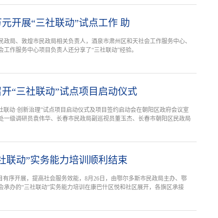
万元开展“三社联动”试点工作 助
民政局、敦煌市民政局相关负责人，酒泉市肃州区和天社会工作服务中心、
会工作服务中心项目负责人还分享了“三社联动”经验。
开“三社联动”试点项目启动仪式
三社联动·创新治理”试点项目启动仪式及项目签约启动会在朝阳区政府会议室
处一级调研员袁伟华、长春市民政局副巡视员董玉杰、长春市朝阳区民政局
社联动”实务能力培训顺利结束
目有序开展，提高社会服务效能，8月26日，由鄂尔多斯市民政局主办、鄂
会承办的“三社联动”实务能力培训在康巴什区悦和社区展开，各旗区承接