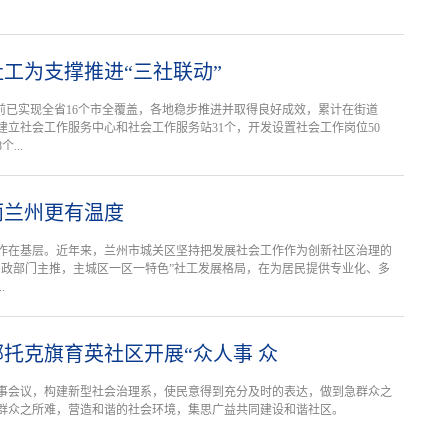
工为支撑推进“三社联动”
目前已实现全省16个市全覆盖，各地稳步推进并取得良好成效，累计在街道
建立社会工作服务中心和社会工作服务站31个，开发设置社会工作岗位50
...
丽兰州更有温度
作在基层。近年来，兰州市城关区坚持把发展社会工作作为创新社区治理的
民政部门主推，主城区一区一特色”社工发展格局，在为居民提供专业化、多
.
托克旗育英社区开展“众人事 众
事会议，构建新型社会治理系，使民意得到充分及时的表达，做到急群众之
群众之所难，营造和谐的社会环境，集思广益共同建设和谐社区。