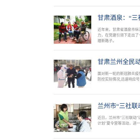
甘肃酒泉：“三
近年来，甘肃省酒泉市纵
力，在党建引领下走出了
理新路子。
甘肃兰州全民动
面对新一轮的新冠肺炎疫情
防控实际情况,迅速响应
兰州市“三社联
近日，兰州市“三社联动”
计划”夏令营等活动，进