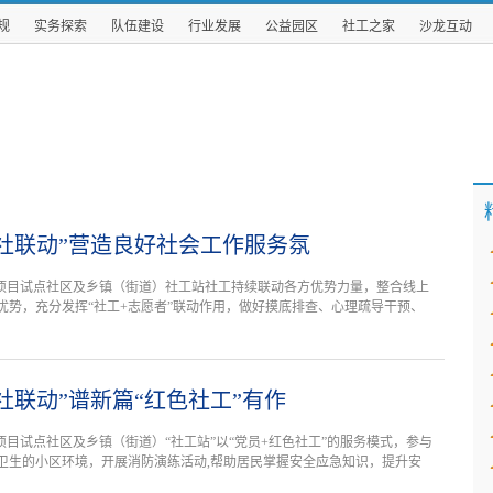
规
实务探索
队伍建设
行业发展
公益园区
社工之家
沙龙互动
社联动”营造良好社会工作服务氛
”项目试点社区及乡镇（街道）社工站社工持续联动各方优势力量，整合线上
优势，充分发挥“社工+志愿者”联动作用，做好摸底排查、心理疏导干预、
社联动”谱新篇“红色社工”有作
项目试点社区及乡镇（街道）“社工站”以“党员+红色社工”的服务模式，参与
卫生的小区环境，开展消防演练活动,帮助居民掌握安全应急知识，提升安