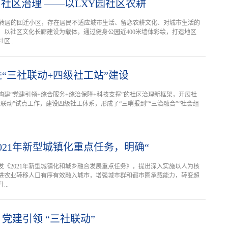
与社区治理 ——以LXY园社区农耕
农转居的回迁小区，存在居民不适应城市生活、留恋农耕文化、对城市生活的
，以社区文化长廊建设为载体，通过健身公园近400米墙体彩绘，打造地区
...
“三社联动+四级社工站”建设
构建“党建引领+综合服务+综治保障+科技支撑”的社区治理新框架，开展社
联动”试点工作，建设四级社工体系，形成了“三哨报到”“三治融合”“社会组
021年新型城镇化重点任务，明确“
发《2021年新型城镇化和城乡融合发展重点任务》，提出深入实施以人为核
进农业转移人口有序有效融入城市，增强城市群和都市圈承载能力，转变超
..
党建引领 “三社联动”