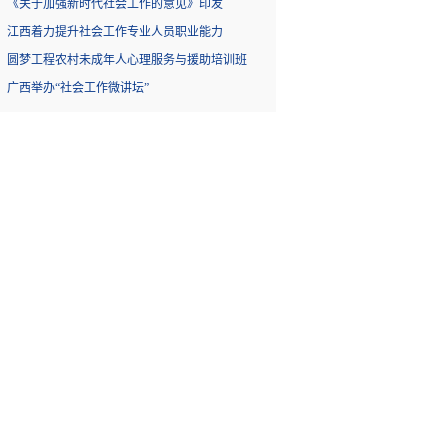
《关于加强新时代社会工作的意见》印发
江西着力提升社会工作专业人员职业能力
圆梦工程农村未成年人心理服务与援助培训班
广西举办“社会工作微讲坛”