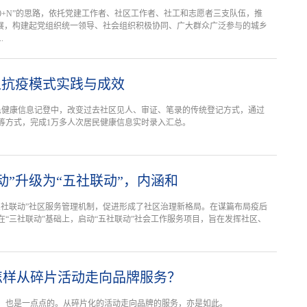
10+N”的思路，依托党建工作者、社区工作者、社工和志愿者三支队伍，推
开展，构建起党组织统一领导、社会组织积极协同、广大群众广泛参与的城乡
.
上抗疫模式实践与成效
民健康信息记登中，改变过去社区见人、审证、笔录的传统登记方式，通过
等方式，完成1万多人次居民健康信息实时录入汇总。
动”升级为“五社联动”，内涵和
三社联动”社区服务管理机制，促进形成了社区治理新格局。在谋篇布局疫后
在“三社联动”基础上，启动“五社联动”社会工作服务项目，旨在发挥社区、
怎样从碎片活动走向品牌服务？
，也是一点点的。从碎片化的活动走向品牌的服务，亦是如此。