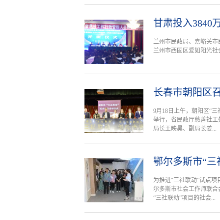
甘肃投入3840
兰州市民政局、嘉峪关市
兰州市西固区爱如阳光社
长春市朝阳区召
9月18日上午，朝阳区“
举行，省民政厅慈善社工
局长王映昊、副局长姜...
鄂尔多斯市“三
为推进“三社联动”试点项
尔多斯市社会工作师联合
“三社联动”项目的社会...