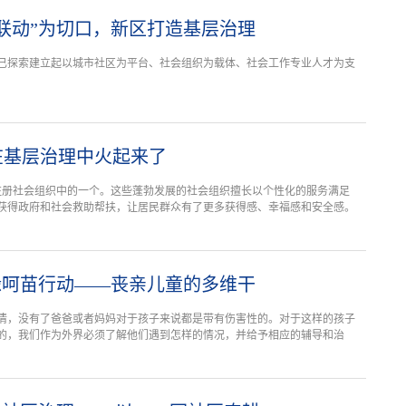
联动”为切口，新区打造基层治理
已探索建立起以城市社区为平台、社会组织为载体、社会工作专业人才为支
。
在基层治理中火起来了
家注册社会组织中的一个。这些蓬勃发展的社会组织擅长以个性化的服务满足
获得政府和社会救助帮扶，让居民群众有了更多获得感、幸福感和安全感。
缘呵苗行动——丧亲儿童的多维干
情，没有了爸爸或者妈妈对于孩子来说都是带有伤害性的。对于这样的孩子
的，我们作为外界必须了解他们遇到怎样的情况，并给予相应的辅导和治