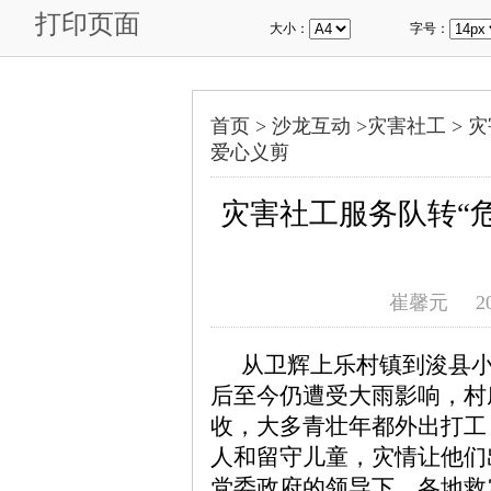
打印页面
大小：
字号：
首页 >
沙龙互动
>
灾害社工
>
灾
爱心义剪
灾害社工服务队转“危
崔馨元
2
从卫辉上乐村镇到浚县小
后至今仍遭受大雨影响，村
收，大多青壮年都外出打工
人和留守儿童，灾情让他们
党委政府的领导下，各地救