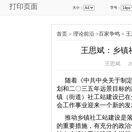
打印页面
大小：
字号：
首页 >
理论前沿
>
百家争鸣
>
王
王思斌：乡镇
王思斌
2
随着《中共中央关于制
划和二〇三五年远景目标的
镇（街道）社工站建设已在
会工作事业迎来一个新的发
推动乡镇社工站建设是
的重要措施，有充分的政治