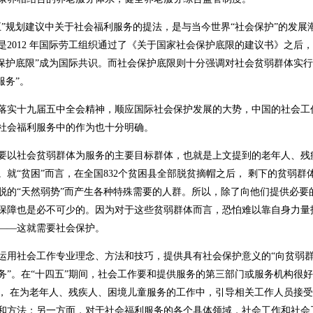
五”规划建议中关于社会福利服务的提法，是与当今世界“社会保护”的发展
是2012 年国际劳工组织通过了《关于国家社会保护底限的建议书》之后，
会保护底限”成为国际共识。而社会保护底限则十分强调对社会贫弱群体实行
服务”。
落实十九届五中全会精神，顺应国际社会保护发展的大势，中国的社会工
社会福利服务中的作为也十分明确。
要以社会贫弱群体为服务的主要目标群体，也就是上文提到的老年人、残
。就“贫困”而言，在全国832个贫困县全部脱贫摘帽之后， 剩下的贫弱群
脱的“天然弱势”而产生各种特殊需要的人群。所以，除了向他们提供必要
保障也是必不可少的。因为对于这些贫弱群体而言，恐怕难以靠自身力量
——这就需要社会保护。
运用社会工作专业理念、方法和技巧，提供具有社会保护意义的“向贫弱
务”。在“十四五”期间，社会工作要和提供服务的第三部门或服务机构很
， 在为老年人、残疾人、困境儿童服务的工作中，引导相关工作人员接
和方法；另一方面，对于社会福利服务的各个具体领域，社会工作和社会