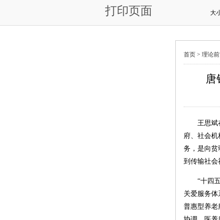
打印页面
大
首页 >
理论前
唐
王思斌
府、社会机
务，是向贫
到传输社会
“十四
关爱服务体
普惠型养老
协调、医养