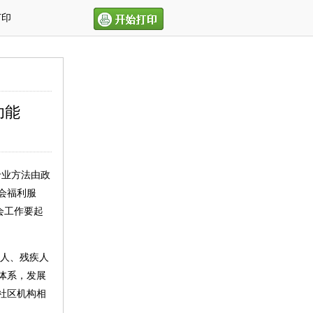
打印
功能
专业方法由政
会福利服
会工作要起
年人、残疾人
体系，发展
社区机构相