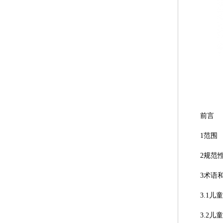
前言
1范围
2规范
3术语
3.1儿
3.2儿