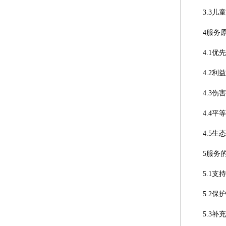
3.3儿
4服务
4.1优
4.2利
4.3伤
4.4平
4.5生
5服务
5.1支
5.2保
5.3补