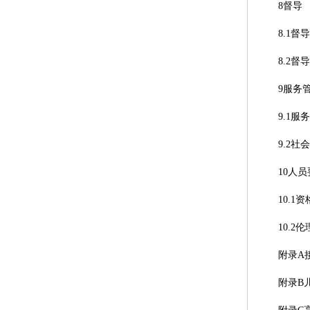
8督导
8.1督
8.2督
9服务
9.1服
9.2社
10人
10.1
10.2
附录A
附录B