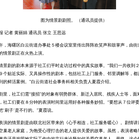
图为情景剧剧照。 （通讯员提供）
报 记者 黄丽娟 通讯员 张立 王思远
午，海曙区白云街道办事处５楼会议室里传出阵阵欢笑声和鼓掌声，由街
的情景剧正在火热上演。
情景剧的剧本来源于社工们平时走访过程中的真实故事。“我们一共收到
９个贴近实际、又具操作性的剧本，包括社工上门服务、邻里调解等，都
到的鲜活案例。”白云街道社会事务科相关负责人夏霞介绍。
剧里，社工们需“接招”的对象有弱势群体、新迁入居民、残疾人士等，面
，社工们要在８分钟的表演时间里运用好各种服务妙招。“要想从７位评
把‘刷子’是不行的。”夏霞说。
表演的情景剧是由联北社区带来的《心手相连，社工服务暖心》。剧情讲
空巢老人家庭，为饱受心理打击的老人提供关爱的故事。虽然，表演者略
佩燕还是按照她实际工作中的言行来诠释如何关爱空巢老人。最终，这个