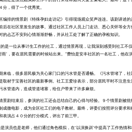
４分，得了一个优秀奖。
区编排的情景剧《特殊孕妇走访记》引得现场观众笑声连连。该剧讲述的
前后在社区里发生的故事。通过社区工作人员上门走访、悉心关怀等全方
时的忐忑不安到心情渐渐舒畅，并从社工处了解了正确的孕检知识。
演的是一位从事计生工作的社工，通过情景再现，让我深刻感受到社工不仅
及时雨’，要在居民需要的时候站出来。”费怡是安丰社区的一名社工，他在
期来临，很多居民极为关心家门口的污水管是否通畅。《污水管堵了，社
是取材于宝善社区的最新事例。社工王爱珍表示，部分居民平时不注意生
污水管道内，造成管道堵塞，给住户带来了许多麻烦。
情景剧结束后，参演的社工还会总结自己的心得与经验。９个情景剧被统
制成微电影，成为全区社工们的电子教材。最终，评委们按照评分要求和
和表演占４０分的打分模式，评出了前三甲。
们是演员也是老师，他们通过角色模拟，在‘以演换训’中提高了工作热情