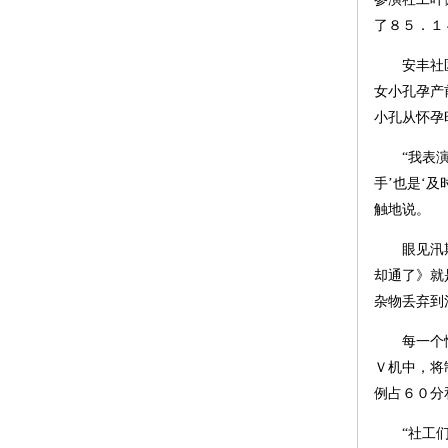
了８５．１
安丰社
女小孔孕产
小孔从怀孕
“我表
手’也是‘
触地说。
眼见汛
却通了》就
杂物丢弃到
每一个
Ｖ机中，将
例占６０分
“社工