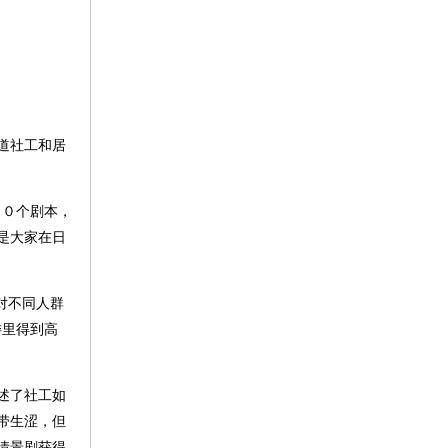
道社工和居
２０个剧本，
是大家在日
对不同人群
委里得到高
述了社工如
带生涩，但
情景剧获得