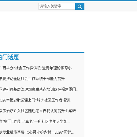
热门话题
广西举办“社会工作微讲坛”暨青年理论学习小...
宁夏推动全区社会工作系统干部能力提升
党建引领基层治理观察联系点培训班在福建厦门...
2026年第2期“送课上门”城乡社区工作者培训...
叙事治疗介入社区随迁老人自我认同提升个案研...
当“家门口”遇上“享老”一所社区老年大学如...
以专业赋能基层 以心灵守护乡村—2026“圆梦...