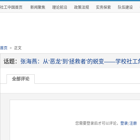
社工中国首页
新闻聚焦
理论前沿
政策法规
实务探索
队伍建设
首页
>
正文
话题：
张海燕：从‘恶龙’到‘拯救者’的蜕变——学校社工危
全部评论
您需要登录后才可以评论，
登录
|
注册