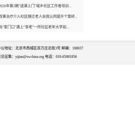
2026年第2期“送课上门”城乡社区工作者培训...
叙事治疗介入社区随迁老人自我认同提升个案研...
当“家门口”遇上“享老”一所社区老年大学如...
办公地址：北京市西城区百万庄北街3号 邮编：100037
见征集：yijian@swchina.org 电话：010-65081856