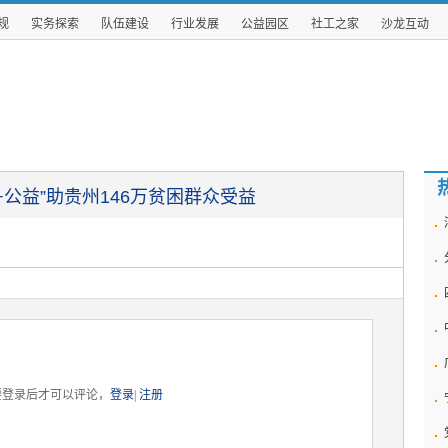
规
实务探索
队伍建设
行业发展
公益园区
社工之家
沙龙互动
公益”助贵州146万贫困群众受益
要登录后才可以评论，
登录
|
注册