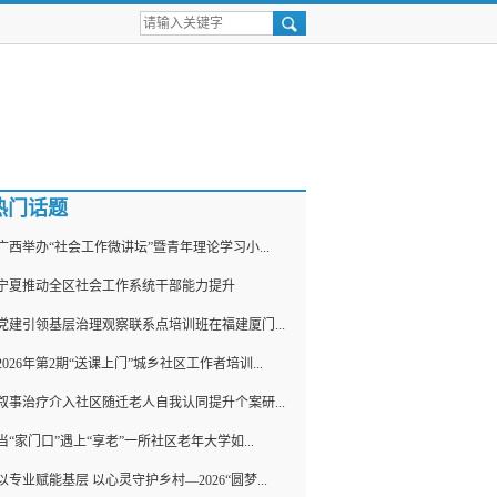
热门话题
广西举办“社会工作微讲坛”暨青年理论学习小...
宁夏推动全区社会工作系统干部能力提升
党建引领基层治理观察联系点培训班在福建厦门...
2026年第2期“送课上门”城乡社区工作者培训...
叙事治疗介入社区随迁老人自我认同提升个案研...
当“家门口”遇上“享老”一所社区老年大学如...
以专业赋能基层 以心灵守护乡村—2026“圆梦...