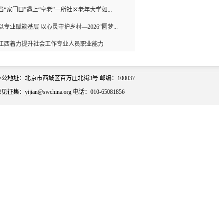
当“家门口”遇上“享老”一所社区老年大学如...
以专业赋能基层 以心灵守护乡村—2026“圆梦...
江西着力提升社会工作专业人员职业能力
办公地址：北京市西城区百万庄北街3号 邮编：100037
见征集：yijian@swchina.org 电话：010-65081856